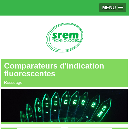
MENU
Comparateurs d'indication
fluorescentes
Ressuage