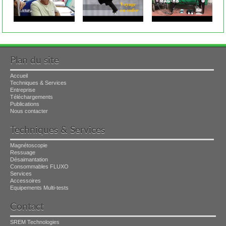
Plan du site
Accueil
Techniques & Services
Entreprise
Téléchargements
Publications
Nous contacter
Techniques & Services
Magnétoscopie
Ressuage
Désaimantation
Consommables FLUXO
Services
Accessoires
Equipements Multi-tests
Contact
SREM Technologies