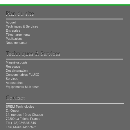
Plan du site
Accueil
Techniques & Services
Entreprise
Téléchargements
Publications
Nous contacter
Techniques & Services
Magnétoscopie
Ressuage
Désaimantation
Consommables FLUXO
Services
Accessoires
Equipements Multi-tests
Contact
SREM Technologies
Z.I Ouest
14, rue des frères Chappe
72200 La Flèche France
Tél.(+33)0243481510
Fax(+33)0243452526